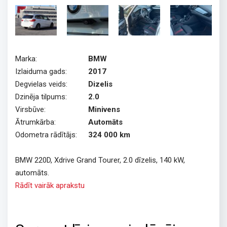
Marka:
BMW
Izlaiduma gads:
2017
Degvielas veids:
Dizelis
Dzinēja tilpums:
2.0
Virsbūve:
Minivens
Ātrumkārba:
Automāts
Odometra rādītājs:
324 000 km
BMW 220D, Xdrive Grand Tourer, 2.0 dīzelis, 140 kW,
automāts.
Rādīt vairāk aprakstu